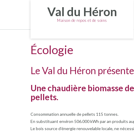
Skip
Val du Héron
to
content
Maison de repos et de soins
Écologie
Le Val du Héron présente 
Une chaudière biomasse de 
pellets.
Consommation annuelle de pellets 115 tonnes.
En substituant environ 506.000 kWh par an produits aup
Le bois source d’énergie renouvelable locale, ne nécess